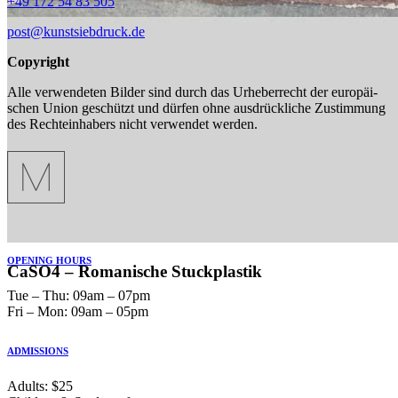
+49 172 54 83 505
post@kunstsiebdruck.de
Copy­right
Alle ver­wen­de­ten Bilder sind durch das Urhe­ber­recht der euro­päi­
schen Union geschützt und dürfen ohne aus­drück­li­che Zustim­mung
des Rech­te­inha­bers nicht ver­wen­det werden.
OPENING HOURS
CaSO4 – Roma­ni­sche Stuck­plas­tik
Tue ‒ Thu: 09am ‒ 07pm
Fri ‒ Mon: 09am ‒ 05pm
ADMISSIONS
Adults: $25