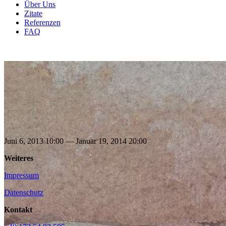
Über Uns
Zitate
Refe­ren­zen
FAQ
Juni 6, 2013 10:00 — Januar 19, 2014 20:00
Wei­te­res
Impres­sum
Daten­schutz
Kontakt