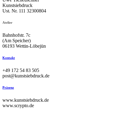
Kunst­sieb­druck
Ust. Nr. 111 32300804
Atelier
Bahn­hofstr. 7c
(Am Spei­cher)
06193 Wettin-Löbejün
Kontakt
+49 172 54 83 505
post@kunstsiebdruck.de
Präsenz
www.kunstsiebdruck.de
www.scrypto.de