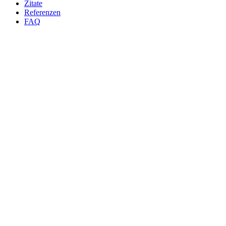
Zitate
Refe­ren­zen
FAQ