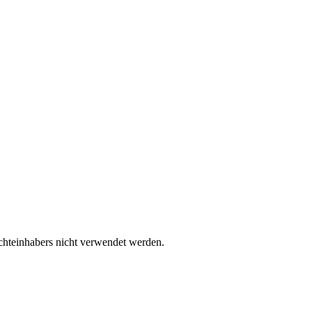
­te­inha­bers nicht ver­wen­det werden.