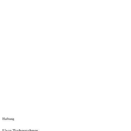
Haftung
Uwe Tscheuschner