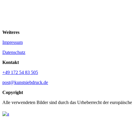
Wei­te­res
Impres­sum
Daten­schutz
Kontakt
+49 172 54 83 505
post@kunstsiebdruck.de
Copy­right
Alle ver­wen­de­ten Bilder sind durch das Urhe­ber­recht der euro­päi­sc