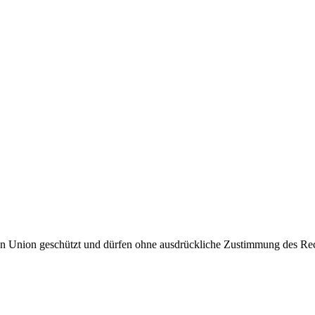
hen Union geschützt und dürfen ohne aus­drück­li­che Zustim­mung des Rech