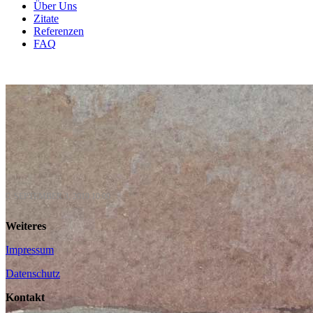
Über Uns
Zitate
Refe­ren­zen
FAQ
SEP­TEM­BER 3, 2019 10:00
Wei­te­res
Impres­sum
Daten­schutz
Kontakt