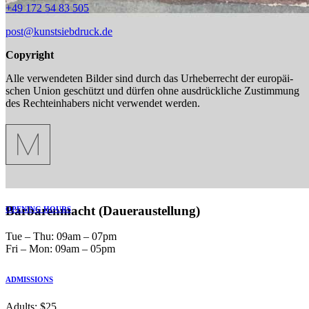
+49 172 54 83 505
post@kunstsiebdruck.de
Copy­right
Alle ver­wen­de­ten Bilder sind durch das Urhe­ber­recht der euro­päi­
schen Union geschützt und dürfen ohne aus­drück­li­che Zustim­mung
des Rech­te­inha­bers nicht ver­wen­det werden.
Bar­ba­ren­macht (Dauer­austellung)
OPENING HOURS
Tue ‒ Thu: 09am ‒ 07pm
Fri ‒ Mon: 09am ‒ 05pm
ADMISSIONS
Adults: $25